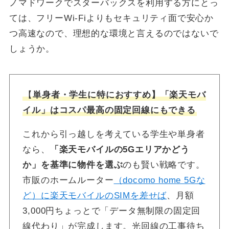
ノマドワークでスターバックスを利用する方にとっ
ては、フリーWi-Fiよりもセキュリティ面で安心か
つ高速なので、理想的な環境と言えるのではないで
しょうか。
【
単身者・学生に特におすすめ】「楽天モバ
イル」はコスパ最高の固定回線にもできる
これから引っ越しを考えている学生や単身者
なら、
「楽天モバイルの5Gエリアかどう
か」を基準に物件を選ぶ
のも賢い戦略です。
市販のホームルーター
（docomo home 5Gな
ど）に楽天モバイルのSIMを差せば
、月額
3,000円ちょっとで「データ無制限の固定回
線代わり」が完成します。光回線の工事待ち