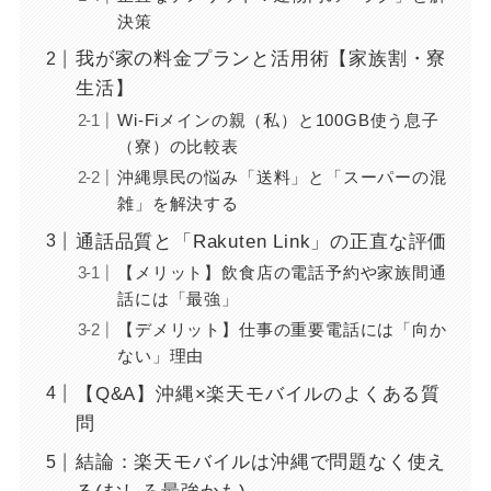
決策
我が家の料金プランと活用術【家族割・寮
生活】
Wi-Fiメインの親（私）と100GB使う息子
（寮）の比較表
沖縄県民の悩み「送料」と「スーパーの混
雑」を解決する
通話品質と「Rakuten Link」の正直な評価
【メリット】飲食店の電話予約や家族間通
話には「最強」
【デメリット】仕事の重要電話には「向か
ない」理由
【Q&A】沖縄×楽天モバイルのよくある質
問
結論：楽天モバイルは沖縄で問題なく使え