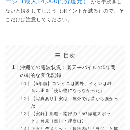
ージ（最大14,000円分還元）
から手続きし
ないと損をしてしまう（ポイントが減る）ので、そ
こだけは注意してください。
目次
沖縄での電波状況：楽天モバイルの5年間
の劇的な変化記録
【5年前】コンビニは圏外、イオンは雑
音…正直「使い物にならなかった」
【写真あり】実は、屋外では昔から強かっ
た
【実録】那覇・南部の「5G爆速スポッ
ト」発見（壺川・津嘉山）
正直なデメリット：建物内の「ラグ」と解