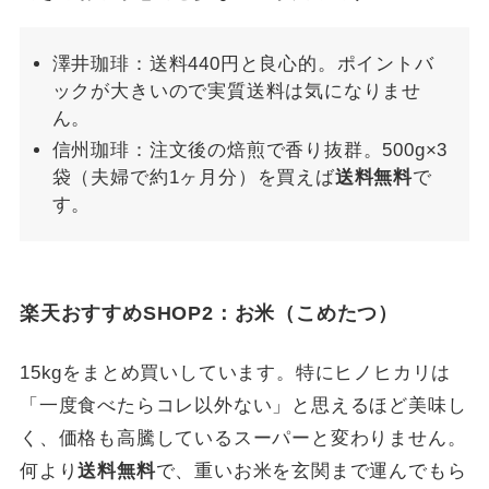
澤井珈琲：送料440円と良心的。ポイントバ
ックが大きいので実質送料は気になりませ
ん。
信州珈琲：注文後の焙煎で香り抜群。500g×3
袋（夫婦で約1ヶ月分）を買えば
送料無料
で
す。
楽天おすすめSHOP2：お米（こめたつ）
15kgをまとめ買いしています。特にヒノヒカリは
「一度食べたらコレ以外ない」と思えるほど美味し
く、価格も高騰しているスーパーと変わりません。
何より
送料無料
で、重いお米を玄関まで運んでもら