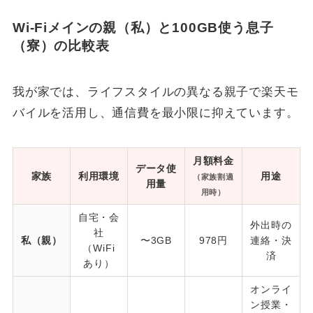
Wi-Fiメインの親（私）と100GB使う息子
（寮）の比較表
我が家では、ライフスタイルの異なる親子で楽天モ
バイルを活用し、通信費を最小限に抑えています。
月額料金
データ使
家族
利用環境
用途
（家族割適
用量
用時）
自宅・会
外出時の
社
私（親）
〜3GB
978円
連絡・決
（WiFi
済
あり）
オンライ
ン授業・