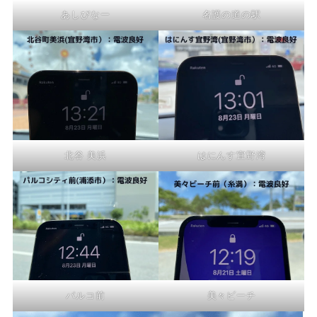
あしびなー
名護の道の駅
北谷 美浜
はにんす宜野湾
パルコ前
美々ビーチ