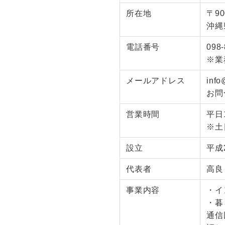
所在地
〒90
沖縄
電話番号
098-
※業
メールアドレス
info
お問
営業時間
平日1
※土
設立
平成
代表者
高良
事業内容
・イ
・暮
通信